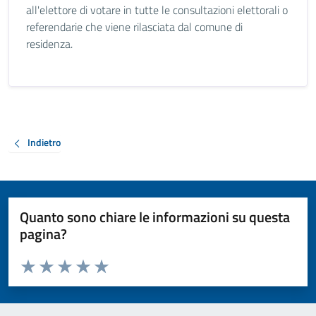
all'elettore di votare in tutte le consultazioni elettorali o
referendarie che viene rilasciata dal comune di
residenza.
Indietro
Quanto sono chiare le informazioni su questa
pagina?
Valuta da 1 a 5 stelle la pagina
Valuta 1 stelle su 5
Valuta 2 stelle su 5
Valuta 3 stelle su 5
Valuta 4 stelle su 5
Valuta 5 stelle su 5