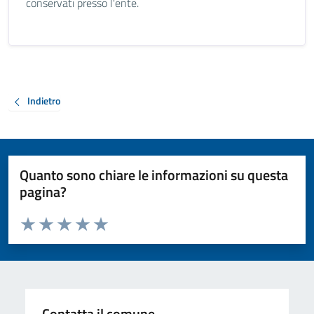
conservati presso l'ente.
Indietro
Quanto sono chiare le informazioni su questa
pagina?
Valuta da 1 a 5 stelle la pagina
Valuta 1 stelle su 5
Valuta 2 stelle su 5
Valuta 3 stelle su 5
Valuta 4 stelle su 5
Valuta 5 stelle su 5
Contatta il comune