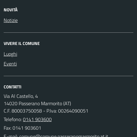
NOVITÀ
Notizie
VIVERE IL COMUNE
Luoghi
Eventi
CONTATTI
Via Al Castello, 4
14020 Passerano Marmorito (AT)
C.F. 80003750058 - P.Iva: 00264090051
Telefono:
0141 903600
Fax: 0141 903601
E-mail: