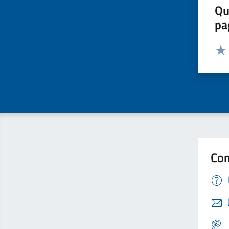
Qu
pa
Valut
Valu
Con