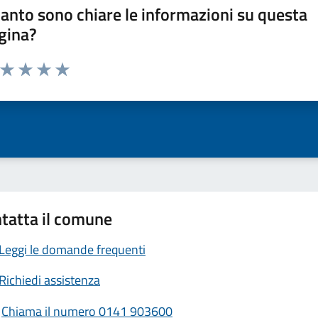
anto sono chiare le informazioni su questa
gina?
a da 1 a 5 stelle la pagina
ta 1 stelle su 5
Valuta 2 stelle su 5
Valuta 3 stelle su 5
Valuta 4 stelle su 5
Valuta 5 stelle su 5
tatta il comune
Leggi le domande frequenti
Richiedi assistenza
Chiama il numero 0141 903600