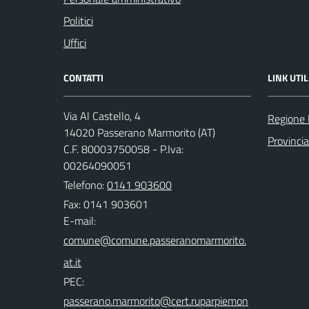
Politici
Uffici
CONTATTI
LINK UTIL
Via Al Castello, 4
Regione
14020 Passerano Marmorito (AT)
Provincia
C.F. 80003750058 - P.Iva:
00264090051
Telefono:
0141 903600
Fax: 0141 903601
E-mail:
PEC: