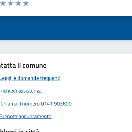
a da 1 a 5 stelle la pagina
ta 1 stelle su 5
Valuta 2 stelle su 5
Valuta 3 stelle su 5
Valuta 4 stelle su 5
Valuta 5 stelle su 5
tatta il comune
Leggi le domande frequenti
Richiedi assistenza
Chiama il numero 0141 903600
Prenota appuntamento
blemi in città