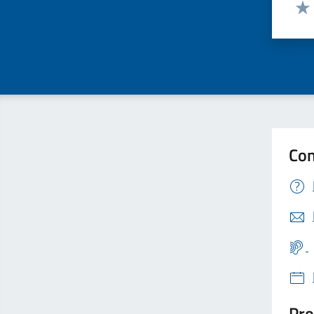
Valut
Valu
Con
Pro