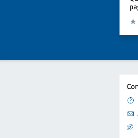
pa
Valut
Valu
Con