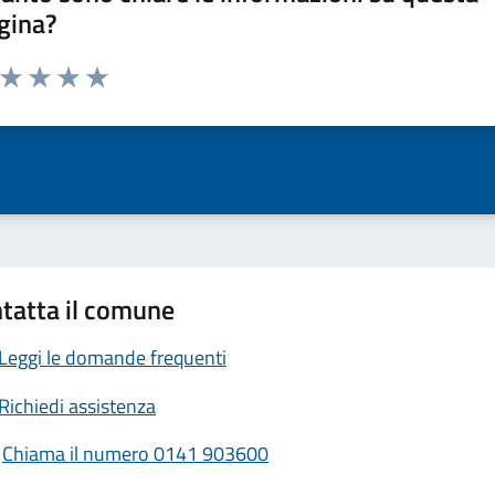
gina?
a da 1 a 5 stelle la pagina
ta 1 stelle su 5
Valuta 2 stelle su 5
Valuta 3 stelle su 5
Valuta 4 stelle su 5
Valuta 5 stelle su 5
tatta il comune
Leggi le domande frequenti
Richiedi assistenza
Chiama il numero 0141 903600