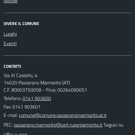
Notizie
VIVERE IL COMUNE
Luoghi
Eventi
CONTATTI
Via Al Castello, 4
14020 Passerano Marmorito (AT)
C.F. 80003750058 - P.Iva: 00264090051
Telefono:
0141 903600
Fax: 0141 903601
E-mail:
PEC:
Seguici su
Uffici e orari