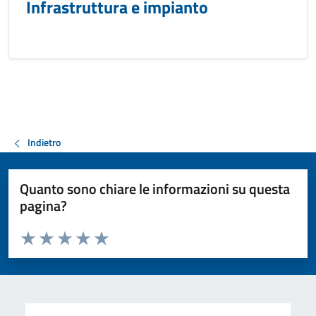
Infrastruttura e impianto
Indietro
Quanto sono chiare le informazioni su questa
pagina?
Valuta da 1 a 5 stelle la pagina
Valuta 1 stelle su 5
Valuta 2 stelle su 5
Valuta 3 stelle su 5
Valuta 4 stelle su 5
Valuta 5 stelle su 5