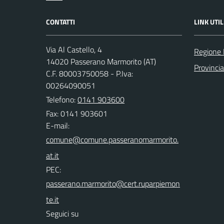
CONTATTI
LINK UTIL
Via Al Castello, 4
Regione
14020 Passerano Marmorito (AT)
Provincia
C.F. 80003750058 - P.Iva:
00264090051
Telefono:
0141 903600
Fax: 0141 903601
E-mail:
PEC:
Seguici su