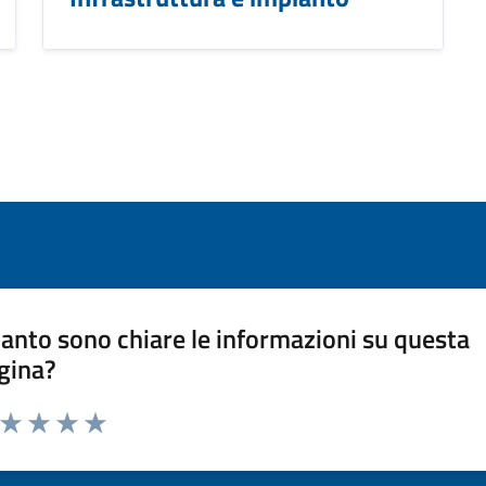
anto sono chiare le informazioni su questa
gina?
a da 1 a 5 stelle la pagina
ta 1 stelle su 5
Valuta 2 stelle su 5
Valuta 3 stelle su 5
Valuta 4 stelle su 5
Valuta 5 stelle su 5