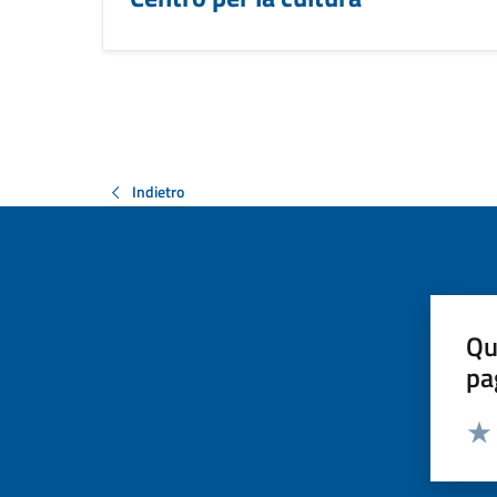
Indietro
Qu
pa
Valut
Valu