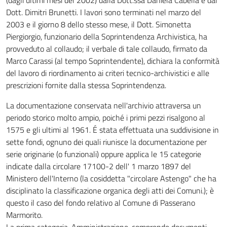
(dagli ultimi mesi del 2002) dalla Dott.ssa Daniela Cabella e dal
Dott. Dimitri Brunetti. I lavori sono terminati nel marzo del
2003 e il giorno 8 dello stesso mese, il Dott. Simonetta
Piergiorgio, funzionario della Soprintendenza Archivistica, ha
provveduto al collaudo; il verbale di tale collaudo, firmato da
Marco Carassi (al tempo Soprintendente), dichiara la conformità
del lavoro di riordinamento ai criteri tecnico-archivistici e alle
prescrizioni fornite dalla stessa Soprintendenza.
La documentazione conservata nell'archivio attraversa un
periodo storico molto ampio, poiché i primi pezzi risalgono al
1575 e gli ultimi al 1961. É stata effettuata una suddivisione in
sette fondi, ognuno dei quali riunisce la documentazione per
serie originarie (o funzionali) oppure applica le 15 categorie
indicate dalla circolare 17100-2 dell' 1 marzo 1897 del
Ministero dell'Interno (la cosiddetta "circolare Astengo" che ha
disciplinato la classificazione organica degli atti dei Comuni.); è
questo il caso del fondo relativo al Comune di Passerano
Marmorito.