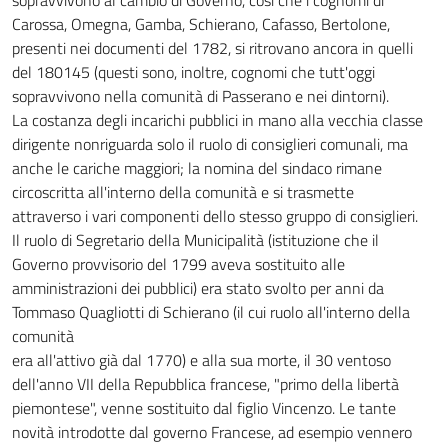
sopravvivono al cambio di Governo, così che i cognomi di
Carossa, Omegna, Gamba, Schierano, Cafasso, Bertolone,
presenti nei documenti del 1782, si ritrovano ancora in quelli
del 180145 (questi sono, inoltre, cognomi che tutt'oggi
sopravvivono nella comunità di Passerano e nei dintorni).
La costanza degli incarichi pubblici in mano alla vecchia classe
dirigente nonriguarda solo il ruolo di consiglieri comunali, ma
anche le cariche maggiori; la nomina del sindaco rimane
circoscritta all'interno della comunità e si trasmette
attraverso i vari componenti dello stesso gruppo di consiglieri.
Il ruolo di Segretario della Municipalità (istituzione che il
Governo provvisorio del 1799 aveva sostituito alle
amministrazioni dei pubblici) era stato svolto per anni da
Tommaso Quagliotti di Schierano (il cui ruolo all'interno della
comunità
era all'attivo già dal 1770) e alla sua morte, il 30 ventoso
dell'anno VII della Repubblica francese, "primo della libertà
piemontese", venne sostituito dal figlio Vincenzo. Le tante
novità introdotte dal governo Francese, ad esempio vennero