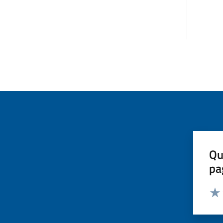
Qu
pa
Valut
Valu