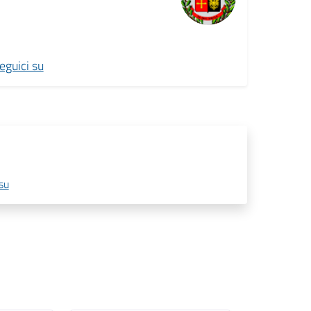
guici su
su