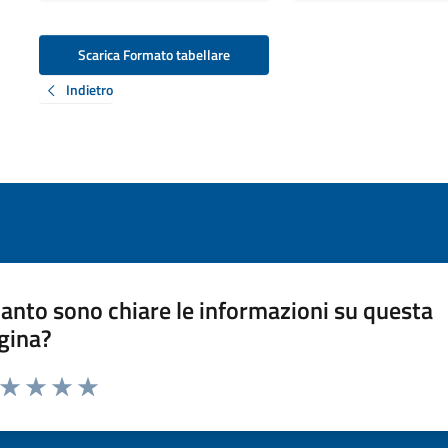
Scarica Formato tabellare
Indietro
anto sono chiare le informazioni su questa
gina?
a da 1 a 5 stelle la pagina
ta 1 stelle su 5
Valuta 2 stelle su 5
Valuta 3 stelle su 5
Valuta 4 stelle su 5
Valuta 5 stelle su 5