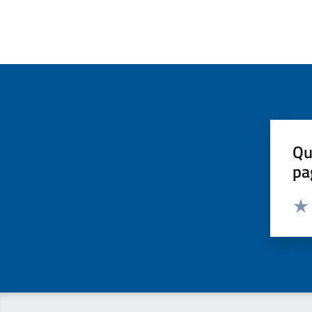
Qu
pa
Valut
Valu