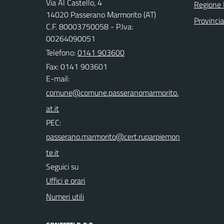
Via Al Castello, 4
Regione
14020 Passerano Marmorito (AT)
Provincia
C.F. 80003750058 - P.Iva:
00264090051
Telefono:
0141 903600
Fax: 0141 903601
E-mail:
PEC:
Seguici su
Uffici e orari
Numeri utili