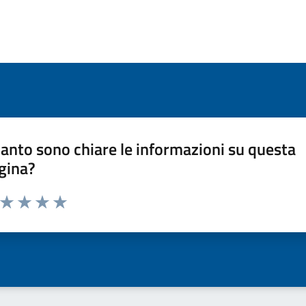
anto sono chiare le informazioni su questa
gina?
a da 1 a 5 stelle la pagina
ta 1 stelle su 5
Valuta 2 stelle su 5
Valuta 3 stelle su 5
Valuta 4 stelle su 5
Valuta 5 stelle su 5