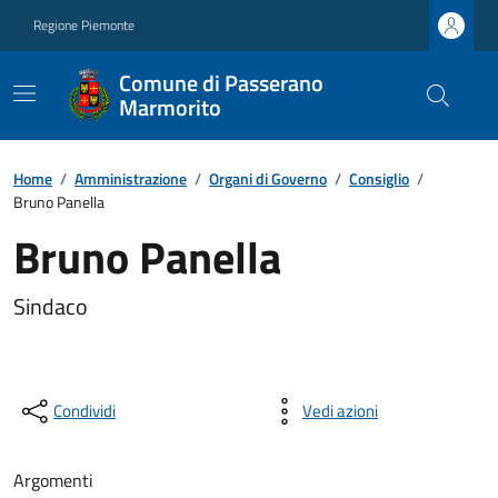
Regione Piemonte
Comune di Passerano
Marmorito
Home
/
Amministrazione
/
Organi di Governo
/
Consiglio
/
Bruno Panella
Bruno Panella
Sindaco
Condividi
Vedi azioni
Argomenti